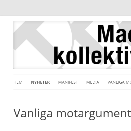
HEM
NYHETER
MANIFEST
MEDIA
VANLIGA 
Vanliga motargument