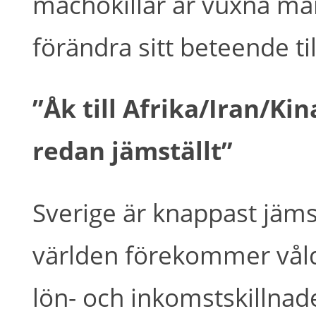
machokillar är vuxna män
förändra sitt beteende til
”Åk till Afrika/Iran/Kin
redan jämställt”
Sverige är knappast jämst
världen förekommer våldt
lön- och inkomstskillnad