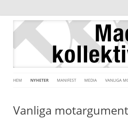
HEM
NYHETER
MANIFEST
MEDIA
VANLIGA 
Vanliga motargument